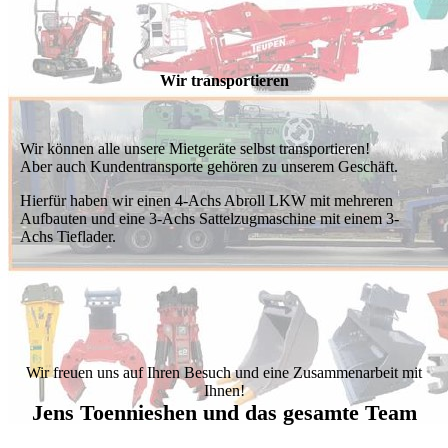
Wir transportieren
Wir können alle unsere Mietgeräte selbst transportieren!
Aber auch Kundentransporte gehören zu unserem Geschäft.
Hierfür haben wir einen 4-Achs Abroll LKW mit mehreren
Aufbauten und eine 3-Achs Sattelzugmaschine mit einem 3-
Achs Tieflader.
Wir freuen uns auf Ihren Besuch und eine Zusammenarbeit mit
Ihnen!
Jens Toennieshen und das gesamte Team