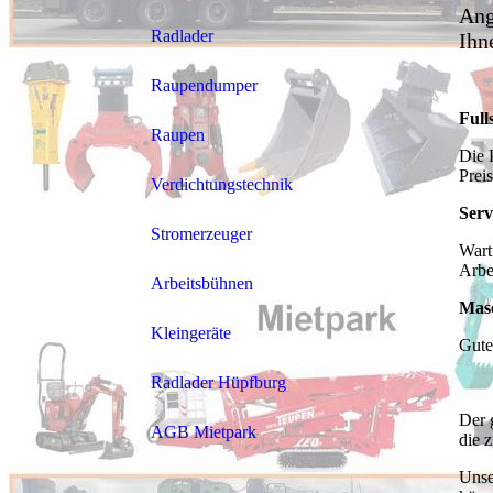
Ang
Radlader
Ihn
Raupendumper
Full
Raupen
Die 
Prei
Verdichtungstechnik
Serv
Stromerzeuger
Wart
Arbe
Arbeitsbühnen
Masc
Kleingeräte
Gute
Radlader Hüpfburg
Der 
AGB Mietpark
die 
Unse