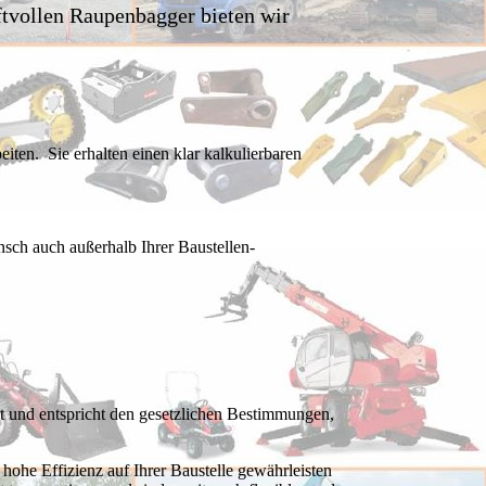
ftvollen Raupenbagger bieten wir
eiten. Sie erhalten einen klar kalkulierbaren
nsch auch außerhalb Ihrer Baustellen-
t und entspricht den gesetzlichen Bestimmungen,
hohe Effizienz auf Ihrer Baustelle gewährleisten