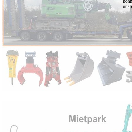
kön
unab