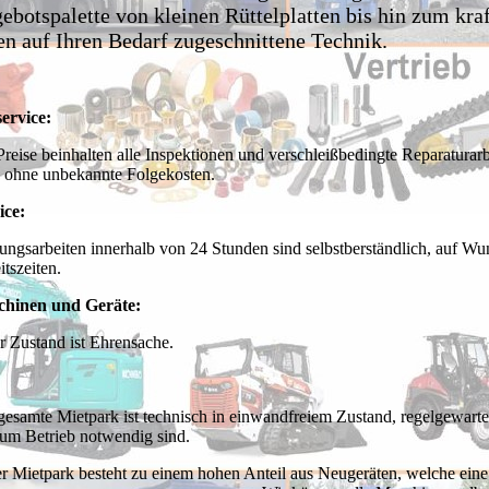
ebotspalette von kleinen Rüttelplatten bis hin zum kra
en auf Ihren Bedarf zugeschnittene Technik.
service:
Preise beinhalten alle Inspektionen und verschleißbedingte Reparaturarb
s ohne unbekannte Folgekosten.
ice:
ungsarbeiten innerhalb von 24 Stunden sind selbstberständlich, auf Wu
itszeiten.
hinen und Geräte:
r Zustand ist Ehrensache.
gesamte Mietpark ist technisch in einwandfreiem Zustand, regelgewarte
zum Betrieb notwendig sind.
r Mietpark besteht zu einem hohen Anteil aus Neugeräten, welche eine 