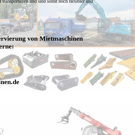
n und sind somit noch flexibler und
ervierung von Mietmaschinen
erne:
nen.de