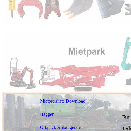
Mietpreisliste Download
Bagger
Für
Oilquick Anbaugeräte
Jed